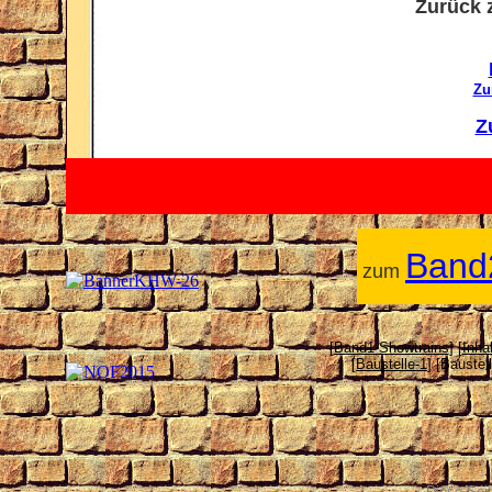
Zurück z
Zu
Z
Band
zum
[
Band1-Showtrains
] [
Inhal
[
Baustelle-1
] [Baustell
Diese Seit