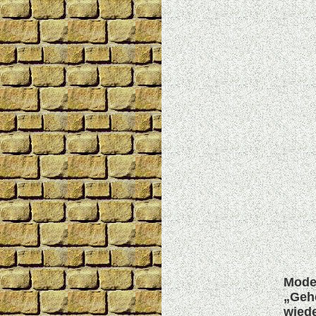
Model
„Gehe
wiede