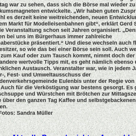
ag war zu sehen, dass sich die Börse mal wieder z
kumsmagneten entwickelte. „Wir haben guten Zuspr
l es derzeit keine weitreichenden, neuen Entwickl
em Markt für Modelleisenbahnen gibt“, erklärt Gerd S
ie Veranstaltung schon seit Jahren organisiert. „De
n bei uns im Bürgerhaus immer zahlreiche
aberstücke präsentiert.“ Und diese wechseln auch fl
esitzer, so wie das bei einer Börse sein soll. Auch w
t zum Kauf oder zum Tausch kommt, nimmt doch der 
andere wertvolle Tipps mit, es geht nämlich ebenso
klichen Austausch. Veranstalter war, wie in jedem J
r-, Fest- und Umweltausschuss der
denverkehrsgemeinde Eulenbis unter der Regie von
. Auch für die Verköstigung war bestens gesorgt. Es
chsuppe und Würstchen mit Brötchen zur Mittagsze
e über den ganzen Tag Kaffee und selbstgebackenen
en.
Fotos: Sandra Müller