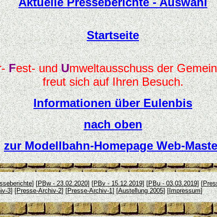
Aktuelle Presseberichte - Auswahl
Startseite
r-
F
est- und
U
mweltausschuss der Gemein
freut sich auf Ihren Besuch.
Informationen über Eulenbis
nach oben
zur Modellbahn-Homepage Web-Maste
sseberichte
] [
PBw - 23.02.2020
] [
PBv - 15.12.2019
] [
PBu - 03.03.2019
] [
Pres
iv-3
] [
Presse-Archiv-2
] [
Presse-Archiv-1
] [
Austellung 2005
] [
Impressum
]