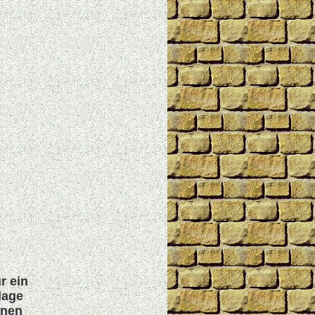
r ein
lage
enen