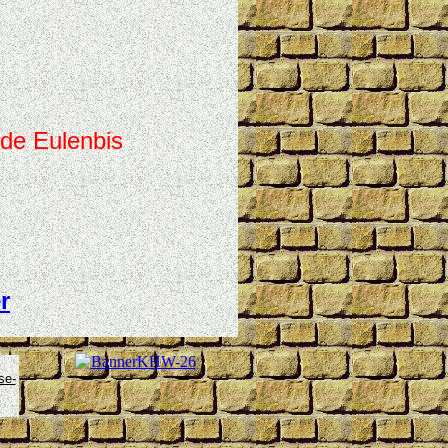
de Eulenbis
r
se-