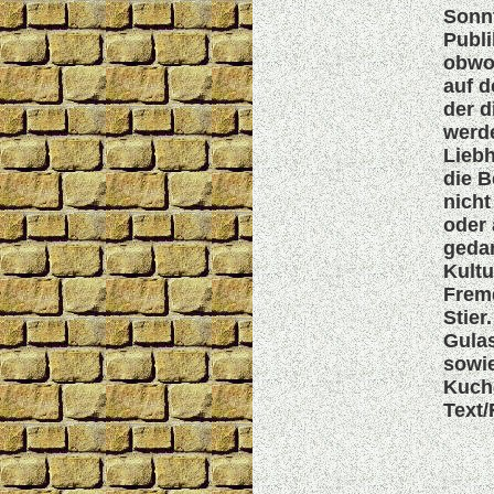
Sonnt
Publi
obwoh
auf d
der d
werde
Liebh
die B
nich
oder 
gedan
Kultu
Frem
Stier
Gulas
sowi
Kuch
Text/