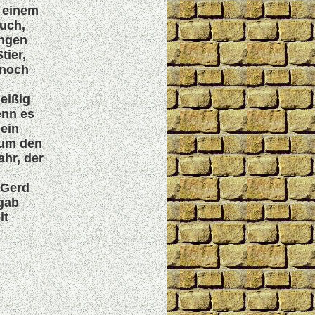
u einem
uch,
ungen
tier,
nnoch
eißig
enn es
ein
 um den
ahr, der
 Gerd
 gab
it