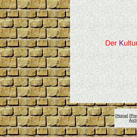
Der
K
ultu
[
Home
] [
Pre
Arch